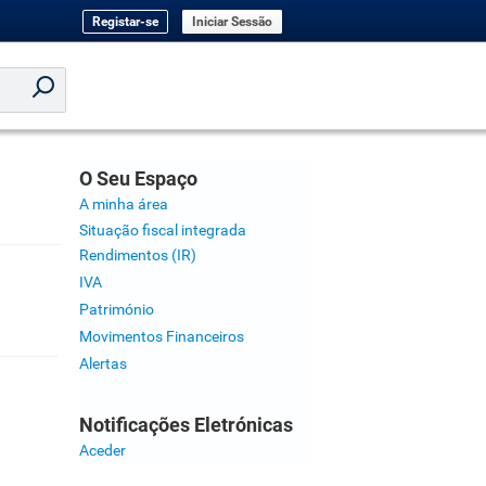
Registar-se
Iniciar Sessão
O Seu Espaço
A minha área
Situação fiscal integrada
Rendimentos (IR)
IVA
Património
Movimentos Financeiros
Alertas
Notificações Eletrónicas
Aceder