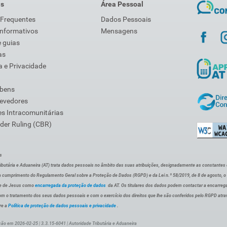
is
Área Pessoal
 Frequentes
Dados Pessoais
Informativos
Mensagens
 guias
as
 e Privacidade
 bens
Devedores
s Intracomunitárias
der Ruling (CBR)
s
ibutária e Aduaneira (AT) trata dados pessoais no âmbito das suas atribuições, designadamente as constantes do 
 cumprimento do Regulamento Geral sobre a Proteção de Dados (RGPD) e da Lei n.º 58/2019, de 8 de agosto, 
de de Jesus como
encarregada da proteção de dados
da AT. Os titulares dos dados podem contactar a encarreg
om o tratamento dos seus dados pessoais e com o exercício dos direitos que lhe são conferidos pelo RGPD atra
re a
Política de proteção de dados pessoais e privacidade
.
ção em 2026-02-25 | 3.3.15-6041 | Autoridade Tributária e Aduaneira