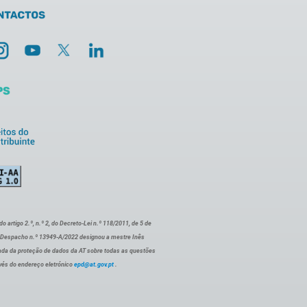
artigo 2.º, n.º 2, do Decreto-Lei n.º 118/2011, de 5 de
o Despacho n.º 13949-A/2022 designou a mestre Inês
ada da proteção de dados da AT sobre todas as questões
vés do endereço eletrónico
epd@at.gov.pt
.