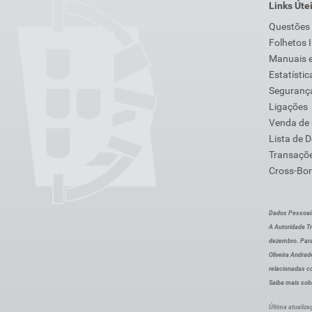
Links Úte
Questões
Folhetos 
Manuais e
Estatístic
Segurança
Ligações
Venda de
Lista de 
Transaçõe
Cross-Bor
Dados Pessoai
A Autoridade Tr
dezembro. Para
Oliveira Andra
relacionadas c
Saiba mais sob
Última atualiza