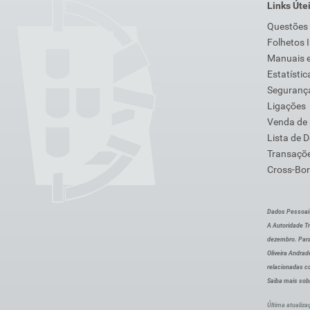
Links Úte
Questões
Folhetos 
Manuais e
Estatístic
Segurança
Ligações
Venda de
Lista de 
Transaçõe
Cross-Bor
Dados Pessoai
A Autoridade Tr
dezembro. Para
Oliveira Andra
relacionadas c
Saiba mais sob
Última atualiza