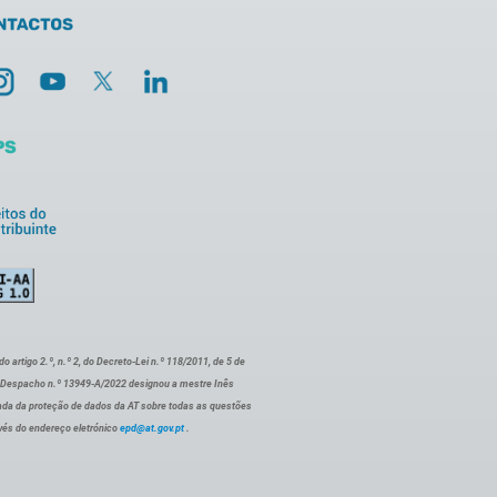
artigo 2.º, n.º 2, do Decreto-Lei n.º 118/2011, de 5 de
o Despacho n.º 13949-A/2022 designou a mestre Inês
ada da proteção de dados da AT sobre todas as questões
vés do endereço eletrónico
epd@at.gov.pt
.