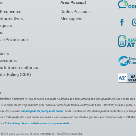
is
Área Pessoal
 Frequentes
Dados Pessoais
Informativos
Mensagens
 guias
as
 e Privacidade
 bens
Devedores
s Intracomunitárias
der Ruling (CBR)
s
ibutária e Aduaneira (AT) trata dados pessoais no âmbito das suas atribuições, designadamente as constantes do 
 cumprimento do Regulamento Geral sobre a Proteção de Dados (RGPD) e da Lei n.º 58/2019, de 8 de agosto, 
de de Jesus como
encarregada da proteção de dados
da AT. Os titulares dos dados podem contactar a encarreg
om o tratamento dos seus dados pessoais e com o exercício dos direitos que lhe são conferidos pelo RGPD atra
re a
Política de proteção de dados pessoais e privacidade
.
ção em 2026-02-25 | 3.3.15-6041 | Autoridade Tributária e Aduaneira