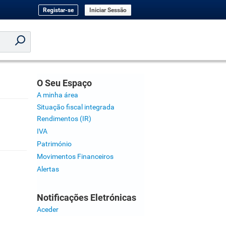
Registar-se
Iniciar Sessão
O Seu Espaço
A minha área
Situação fiscal integrada
Rendimentos (IR)
IVA
Património
Movimentos Financeiros
Alertas
Notificações Eletrónicas
Aceder