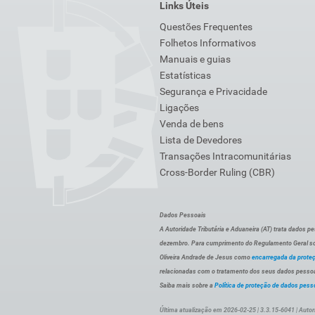
Links Úteis
Questões Frequentes
Folhetos Informativos
Manuais e guias
Estatísticas
Segurança e Privacidade
Ligações
Venda de bens
Lista de Devedores
Transações Intracomunitárias
Cross-Border Ruling (CBR)
Dados Pessoais
A Autoridade Tributária e Aduaneira (AT) trata dados p
dezembro. Para cumprimento do Regulamento Geral sob
Oliveira Andrade de Jesus como
encarregada da prote
relacionadas com o tratamento dos seus dados pessoai
Saiba mais sobre a
Política de proteção de dados pess
Última atualização em 2026-02-25 | 3.3.15-6041 | Autor