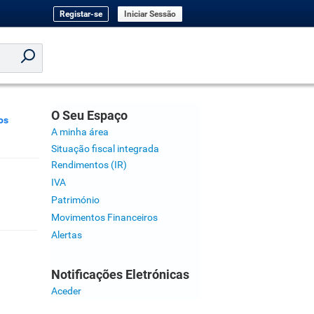
Registar-se
Iniciar Sessão
O Seu Espaço
os
A minha área
Situação fiscal integrada
Rendimentos (IR)
IVA
Património
Movimentos Financeiros
Alertas
Notificações Eletrónicas
Aceder