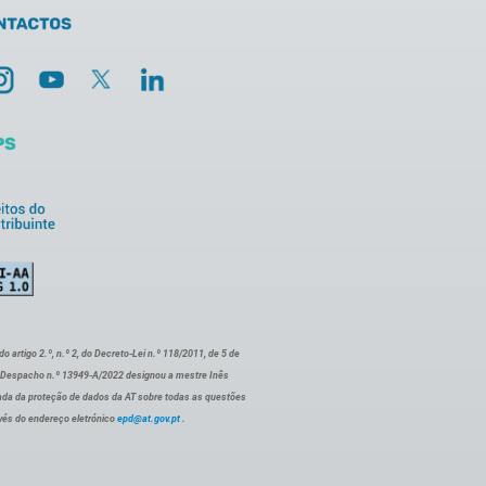
artigo 2.º, n.º 2, do Decreto-Lei n.º 118/2011, de 5 de
o Despacho n.º 13949-A/2022 designou a mestre Inês
ada da proteção de dados da AT sobre todas as questões
vés do endereço eletrónico
epd@at.gov.pt
.