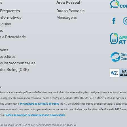
is
Área Pessoal
 Frequentes
Dados Pessoais
Informativos
Mensagens
 guias
as
 e Privacidade
 bens
Devedores
s Intracomunitárias
der Ruling (CBR)
s
ibutária e Aduaneira (AT) trata dados pessoais no âmbito das suas atribuições, designadamente as constantes do 
 cumprimento do Regulamento Geral sobre a Proteção de Dados (RGPD) e da Lei n.º 58/2019, de 8 de agosto, 
de de Jesus como
encarregada da proteção de dados
da AT. Os titulares dos dados podem contactar a encarreg
om o tratamento dos seus dados pessoais e com o exercício dos direitos que lhe são conferidos pelo RGPD atra
re a
Política de proteção de dados pessoais e privacidade
.
ção em 2026-02-25 | 3.3.15-6041 | Autoridade Tributária e Aduaneira