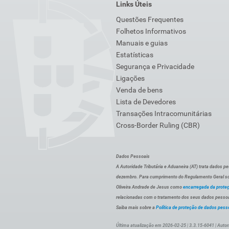
Links Úteis
Questões Frequentes
Folhetos Informativos
Manuais e guias
Estatísticas
Segurança e Privacidade
Ligações
Venda de bens
Lista de Devedores
Transações Intracomunitárias
Cross-Border Ruling (CBR)
Dados Pessoais
A Autoridade Tributária e Aduaneira (AT) trata dados p
dezembro. Para cumprimento do Regulamento Geral sob
Oliveira Andrade de Jesus como
encarregada da prote
relacionadas com o tratamento dos seus dados pessoai
Saiba mais sobre a
Política de proteção de dados pess
Última atualização em 2026-02-25 | 3.3.15-6041 | Autor