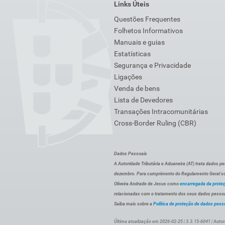
Links Úteis
Questões Frequentes
Folhetos Informativos
Manuais e guias
Estatísticas
Segurança e Privacidade
Ligações
Venda de bens
Lista de Devedores
Transações Intracomunitárias
Cross-Border Ruling (CBR)
Dados Pessoais
A Autoridade Tributária e Aduaneira (AT) trata dados p
dezembro. Para cumprimento do Regulamento Geral sob
Oliveira Andrade de Jesus como
encarregada da prote
relacionadas com o tratamento dos seus dados pessoai
Saiba mais sobre a
Política de proteção de dados pess
Última atualização em 2026-02-25 | 3.3.15-6041 | Autor