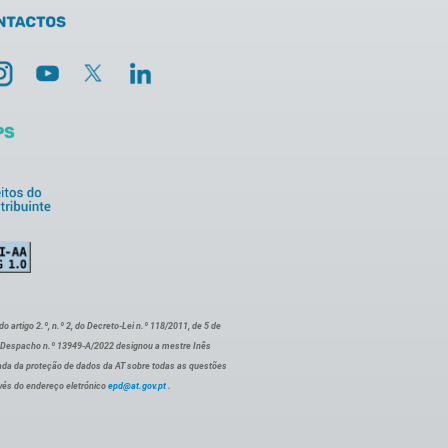
artigo 2.º, n.º 2, do Decreto-Lei n.º 118/2011, de 5 de
o Despacho n.º 13949-A/2022 designou a mestre Inês
ada da proteção de dados da AT sobre todas as questões
vés do endereço eletrónico
epd@at.gov.pt
.