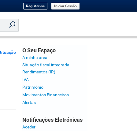
Registar-se
Iniciar Sessão
O Seu Espaço
Situação
A minha área
Situação fiscal integrada
Rendimentos (IR)
IVA
Património
Movimentos Financeiros
Alertas
Notificações Eletrónicas
Aceder