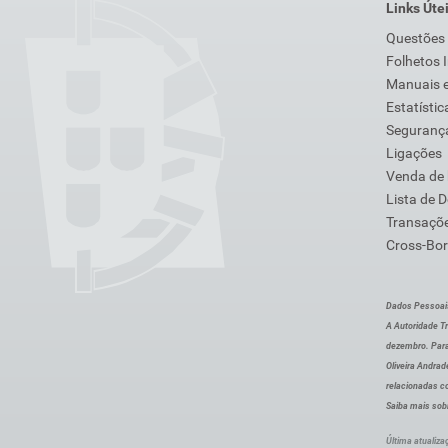
Links Úte
Questões
Folhetos 
Manuais e
Estatístic
Segurança
Ligações
Venda de
Lista de 
Transaçõe
Cross-Bor
Dados Pessoai
A Autoridade Tr
dezembro. Para
Oliveira Andra
relacionadas c
Saiba mais sob
Última atualiza