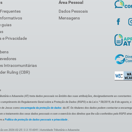
is
Área Pessoal
 Frequentes
Dados Pessoais
Informativos
Mensagens
 guias
as
 e Privacidade
 bens
Devedores
s Intracomunitárias
der Ruling (CBR)
s
ibutária e Aduaneira (AT) trata dados pessoais no âmbito das suas atribuições, designadamente as constantes do 
 cumprimento do Regulamento Geral sobre a Proteção de Dados (RGPD) e da Lei n.º 58/2019, de 8 de agosto, 
de de Jesus como
encarregada da proteção de dados
da AT. Os titulares dos dados podem contactar a encarreg
om o tratamento dos seus dados pessoais e com o exercício dos direitos que lhe são conferidos pelo RGPD atra
re a
Política de proteção de dados pessoais e privacidade
.
ção em 2026-02-25 | 3.3.15-6041 | Autoridade Tributária e Aduaneira