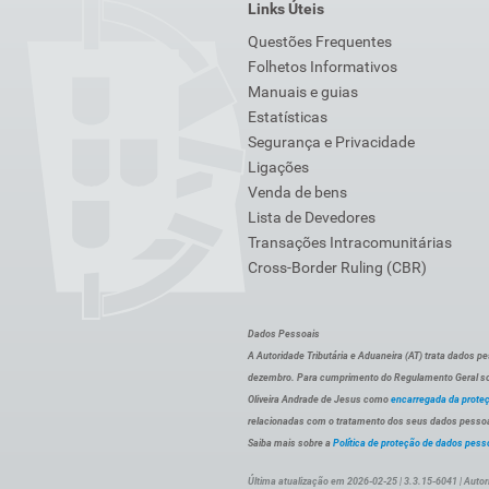
Links Úteis
Questões Frequentes
Folhetos Informativos
Manuais e guias
Estatísticas
Segurança e Privacidade
Ligações
Venda de bens
Lista de Devedores
Transações Intracomunitárias
Cross-Border Ruling (CBR)
Dados Pessoais
A Autoridade Tributária e Aduaneira (AT) trata dados p
dezembro. Para cumprimento do Regulamento Geral sob
Oliveira Andrade de Jesus como
encarregada da prote
relacionadas com o tratamento dos seus dados pessoai
Saiba mais sobre a
Política de proteção de dados pess
Última atualização em 2026-02-25 | 3.3.15-6041 | Autor