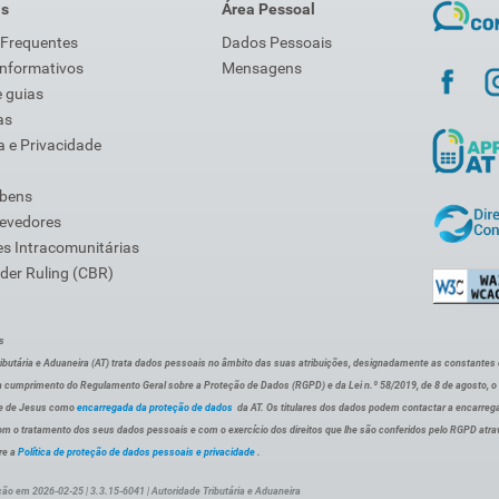
is
Área Pessoal
 Frequentes
Dados Pessoais
Informativos
Mensagens
 guias
as
 e Privacidade
 bens
Devedores
s Intracomunitárias
der Ruling (CBR)
s
ibutária e Aduaneira (AT) trata dados pessoais no âmbito das suas atribuições, designadamente as constantes do 
 cumprimento do Regulamento Geral sobre a Proteção de Dados (RGPD) e da Lei n.º 58/2019, de 8 de agosto, 
de de Jesus como
encarregada da proteção de dados
da AT. Os titulares dos dados podem contactar a encarreg
om o tratamento dos seus dados pessoais e com o exercício dos direitos que lhe são conferidos pelo RGPD atra
re a
Política de proteção de dados pessoais e privacidade
.
ção em 2026-02-25 | 3.3.15-6041 | Autoridade Tributária e Aduaneira