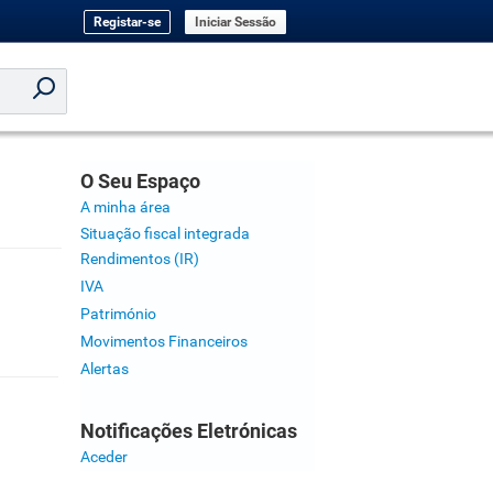
Registar-se
Iniciar Sessão
O Seu Espaço
A minha área
Situação fiscal integrada
Rendimentos (IR)
IVA
Património
Movimentos Financeiros
Alertas
Notificações Eletrónicas
Aceder