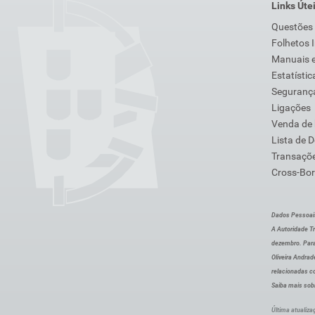
Links Úte
Questões
Folhetos 
Manuais e
Estatístic
Segurança
Ligações
Venda de
Lista de 
Transaçõe
Cross-Bor
Dados Pessoai
A Autoridade Tr
dezembro. Para
Oliveira Andra
relacionadas c
Saiba mais sob
Última atualiza