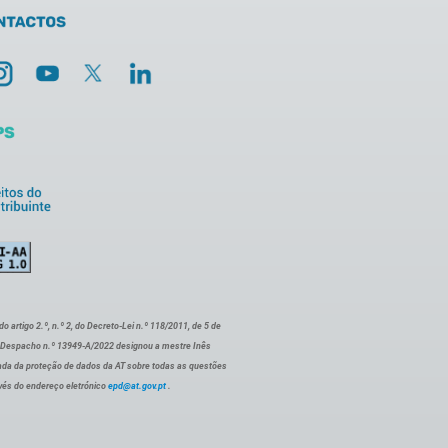
artigo 2.º, n.º 2, do Decreto-Lei n.º 118/2011, de 5 de
o Despacho n.º 13949-A/2022 designou a mestre Inês
ada da proteção de dados da AT sobre todas as questões
vés do endereço eletrónico
epd@at.gov.pt
.