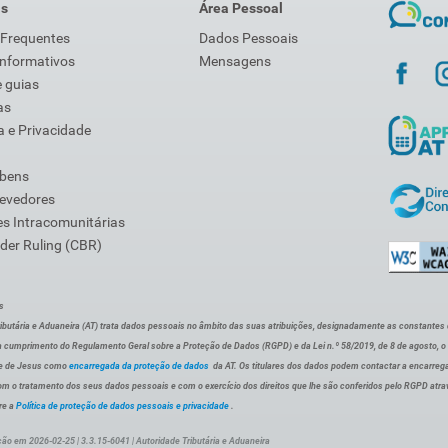
is
Área Pessoal
 Frequentes
Dados Pessoais
Informativos
Mensagens
 guias
as
 e Privacidade
 bens
Devedores
s Intracomunitárias
der Ruling (CBR)
s
ibutária e Aduaneira (AT) trata dados pessoais no âmbito das suas atribuições, designadamente as constantes do 
 cumprimento do Regulamento Geral sobre a Proteção de Dados (RGPD) e da Lei n.º 58/2019, de 8 de agosto, 
de de Jesus como
encarregada da proteção de dados
da AT. Os titulares dos dados podem contactar a encarreg
om o tratamento dos seus dados pessoais e com o exercício dos direitos que lhe são conferidos pelo RGPD atra
re a
Política de proteção de dados pessoais e privacidade
.
ção em 2026-02-25 | 3.3.15-6041 | Autoridade Tributária e Aduaneira