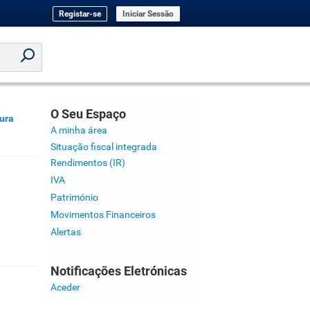
Registar-se
Iniciar Sessão
O Seu Espaço
ura
A minha área
Situação fiscal integrada
Rendimentos (IR)
IVA
Património
Movimentos Financeiros
Alertas
Notificações Eletrónicas
Aceder