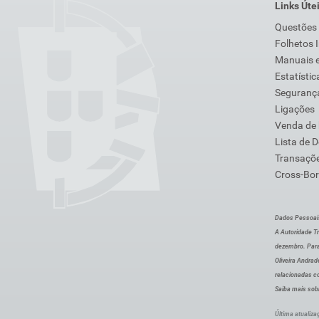
Links Úte
Questões
Folhetos 
Manuais e
Estatístic
Segurança
Ligações
Venda de
Lista de 
Transaçõe
Cross-Bor
Dados Pessoai
A Autoridade Tr
dezembro. Para
Oliveira Andra
relacionadas c
Saiba mais sob
Última atualiza