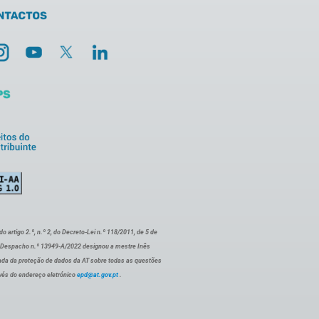
artigo 2.º, n.º 2, do Decreto-Lei n.º 118/2011, de 5 de
o Despacho n.º 13949-A/2022 designou a mestre Inês
ada da proteção de dados da AT sobre todas as questões
vés do endereço eletrónico
epd@at.gov.pt
.