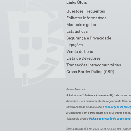
Links Úteis
Questões Frequentes
Folhetos Informativos
Manuais e guias
Estatísticas
Segurança e Privacidade
Ligações
Venda de bens
Lista de Devedores
Transações Intracomunitárias
Cross-Border Ruling (CBR)
Dados Pessoais
A Autoridade Tributária e Aduaneira (AT) trata dados p
dezembro. Para cumprimento do Regulamento Geral sob
Oliveira Andrade de Jesus como
encarregada da prote
relacionadas com o tratamento dos seus dados pessoai
Saiba mais sobre a
Política de proteção de dados pess
Última atualização em 2026-02-25 | 3.3.15-6041 | Autor