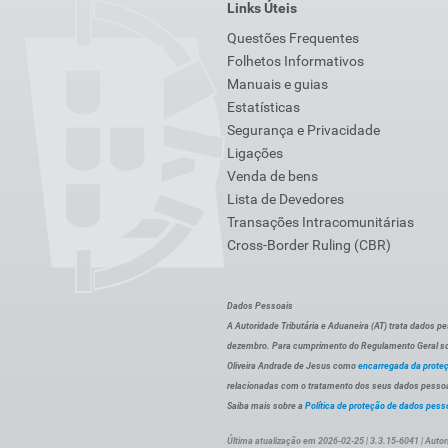
Links Úteis
Questões Frequentes
Folhetos Informativos
Manuais e guias
Estatísticas
Segurança e Privacidade
Ligações
Venda de bens
Lista de Devedores
Transações Intracomunitárias
Cross-Border Ruling (CBR)
Dados Pessoais
A Autoridade Tributária e Aduaneira (AT) trata dados p
dezembro. Para cumprimento do Regulamento Geral sob
Oliveira Andrade de Jesus como
encarregada da prote
relacionadas com o tratamento dos seus dados pessoai
Saiba mais sobre a
Política de proteção de dados pess
Última atualização em 2026-02-25 | 3.3.15-6041 | Autor