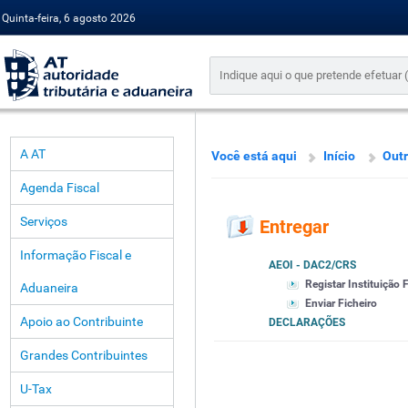
Quinta-feira, 6 agosto 2026
A AT
Você está aqui
Início
Outr
Agenda Fiscal
Serviços
Entregar
Informação Fiscal e
AEOI - DAC2/CRS
Registar Instituição 
Aduaneira
Enviar Ficheiro
Apoio ao Contribuinte
DECLARAÇÕES
Grandes Contribuintes
U-Tax