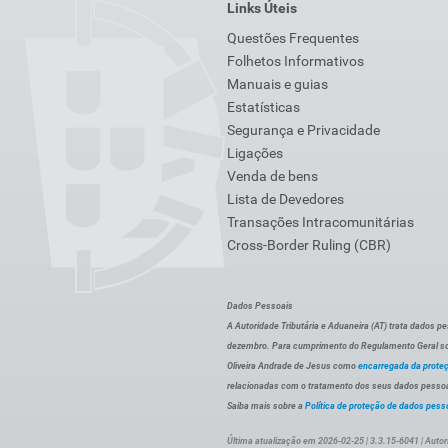
Links Úteis
Questões Frequentes
Folhetos Informativos
Manuais e guias
Estatísticas
Segurança e Privacidade
Ligações
Venda de bens
Lista de Devedores
Transações Intracomunitárias
Cross-Border Ruling (CBR)
Dados Pessoais
A Autoridade Tributária e Aduaneira (AT) trata dados p
dezembro. Para cumprimento do Regulamento Geral sob
Oliveira Andrade de Jesus como
encarregada da prote
relacionadas com o tratamento dos seus dados pessoai
Saiba mais sobre a
Política de proteção de dados pess
Última atualização em 2026-02-25 | 3.3.15-6041 | Autor