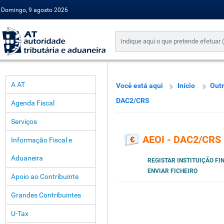
Domingo, 9 agosto 2026
A AT
Você está aqui
Início
Outr
DAC2/CRS
Agenda Fiscal
Serviços
AEOI - DAC2/CRS
Informação Fiscal e
Aduaneira
REGISTAR INSTITUIÇÃO F
ENVIAR FICHEIRO
Apoio ao Contribuinte
Grandes Contribuintes
U-Tax