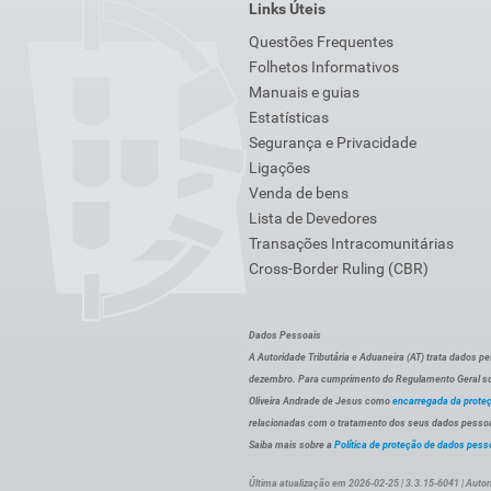
Links Úteis
Questões Frequentes
Folhetos Informativos
Manuais e guias
Estatísticas
Segurança e Privacidade
Ligações
Venda de bens
Lista de Devedores
Transações Intracomunitárias
Cross-Border Ruling (CBR)
Dados Pessoais
A Autoridade Tributária e Aduaneira (AT) trata dados p
dezembro. Para cumprimento do Regulamento Geral sob
Oliveira Andrade de Jesus como
encarregada da prote
relacionadas com o tratamento dos seus dados pessoai
Saiba mais sobre a
Política de proteção de dados pess
Última atualização em 2026-02-25 | 3.3.15-6041 | Autor