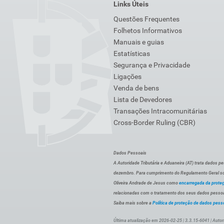
Links Úteis
Questões Frequentes
Folhetos Informativos
Manuais e guias
Estatísticas
Segurança e Privacidade
Ligações
Venda de bens
Lista de Devedores
Transações Intracomunitárias
Cross-Border Ruling (CBR)
Dados Pessoais
A Autoridade Tributária e Aduaneira (AT) trata dados p
dezembro. Para cumprimento do Regulamento Geral sob
Oliveira Andrade de Jesus como
encarregada da prote
relacionadas com o tratamento dos seus dados pessoai
Saiba mais sobre a
Política de proteção de dados pess
Última atualização em 2026-02-25 | 3.3.15-6041 | Autor