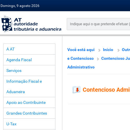
Domingo, 9 agosto 2026
A AT
Você está aqui
Início
Outr
e Contencioso
Contencioso Jud
Agenda Fiscal
Administrativo
Serviços
Informação Fiscal e
Contencioso Admin
Aduaneira
Apoio ao Contribuinte
Grandes Contribuintes
U-Tax