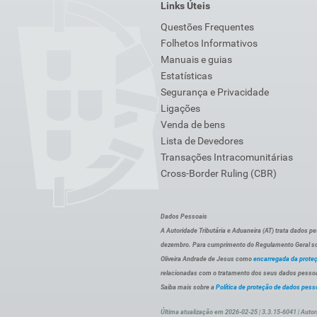
Links Úteis
Questões Frequentes
Folhetos Informativos
Manuais e guias
Estatísticas
Segurança e Privacidade
Ligações
Venda de bens
Lista de Devedores
Transações Intracomunitárias
Cross-Border Ruling (CBR)
Dados Pessoais
A Autoridade Tributária e Aduaneira (AT) trata dados p
dezembro. Para cumprimento do Regulamento Geral sob
Oliveira Andrade de Jesus como
encarregada da prote
relacionadas com o tratamento dos seus dados pessoai
Saiba mais sobre a
Política de proteção de dados pess
Última atualização em 2026-02-25 | 3.3.15-6041 | Autor