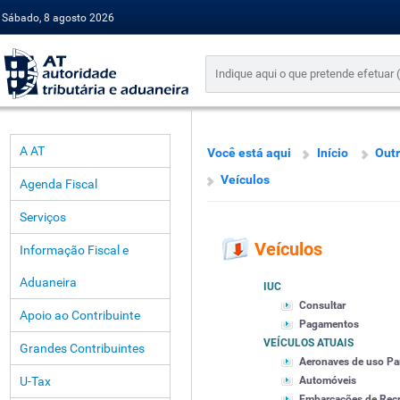
Sábado, 8 agosto 2026
A AT
Você está aqui
Início
Outr
Veículos
Agenda Fiscal
Serviços
Veículos
Informação Fiscal e
Aduaneira
IUC
Consultar
Apoio ao Contribuinte
Pagamentos
VEÍCULOS ATUAIS
Grandes Contribuintes
Aeronaves de uso Par
U-Tax
Automóveis
Embarcações de Recre