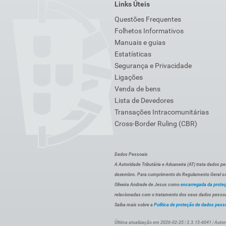
Links Úteis
Questões Frequentes
Folhetos Informativos
Manuais e guias
Estatísticas
Segurança e Privacidade
Ligações
Venda de bens
Lista de Devedores
Transações Intracomunitárias
Cross-Border Ruling (CBR)
Dados Pessoais
A Autoridade Tributária e Aduaneira (AT) trata dados p
dezembro. Para cumprimento do Regulamento Geral sob
Oliveira Andrade de Jesus como
encarregada da prote
relacionadas com o tratamento dos seus dados pessoai
Saiba mais sobre a
Política de proteção de dados pess
Última atualização em 2026-02-25 | 3.3.15-6041 | Autor