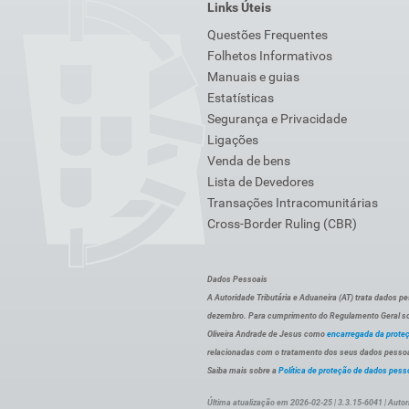
Links Úteis
Questões Frequentes
Folhetos Informativos
Manuais e guias
Estatísticas
Segurança e Privacidade
Ligações
Venda de bens
Lista de Devedores
Transações Intracomunitárias
Cross-Border Ruling (CBR)
Dados Pessoais
A Autoridade Tributária e Aduaneira (AT) trata dados p
dezembro. Para cumprimento do Regulamento Geral sob
Oliveira Andrade de Jesus como
encarregada da prote
relacionadas com o tratamento dos seus dados pessoai
Saiba mais sobre a
Política de proteção de dados pess
Última atualização em 2026-02-25 | 3.3.15-6041 | Autor