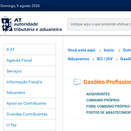
Domingo, 9 agosto 2026
A AT
Você está aqui
Início
Outr
Aduaneiros
IEC / ISV
Gasól
Agenda Fiscal
Serviços
Gasóleo Profissio
Informação Fiscal e
Aduaneira
ADQUIRENTES
CONSUMO PRÓPRIO
Apoio ao Contribuinte
FORN. CONSUMO PRÓPRIO
POSTOS DE ABASTECIMEN
Grandes Contribuintes
U-Tax