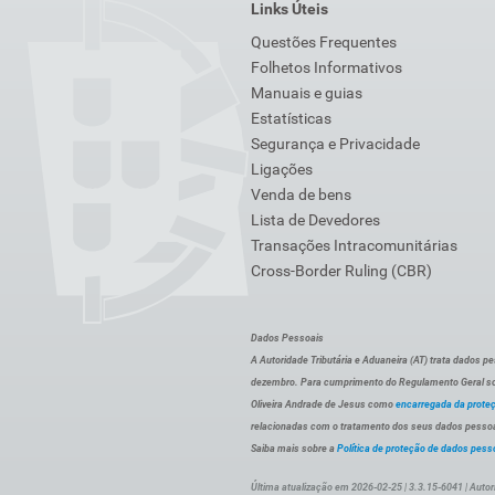
Links Úteis
Questões Frequentes
Folhetos Informativos
Manuais e guias
Estatísticas
Segurança e Privacidade
Ligações
Venda de bens
Lista de Devedores
Transações Intracomunitárias
Cross-Border Ruling (CBR)
Dados Pessoais
A Autoridade Tributária e Aduaneira (AT) trata dados p
dezembro. Para cumprimento do Regulamento Geral sob
Oliveira Andrade de Jesus como
encarregada da prote
relacionadas com o tratamento dos seus dados pessoai
Saiba mais sobre a
Política de proteção de dados pess
Última atualização em 2026-02-25 | 3.3.15-6041 | Autor