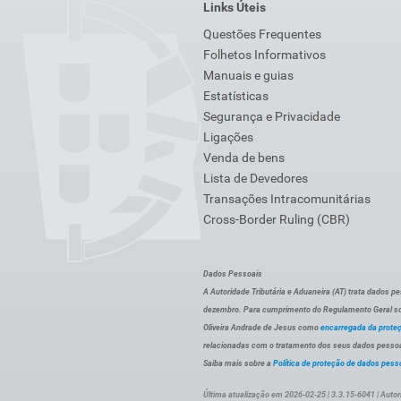
Links Úteis
Questões Frequentes
Folhetos Informativos
Manuais e guias
Estatísticas
Segurança e Privacidade
Ligações
Venda de bens
Lista de Devedores
Transações Intracomunitárias
Cross-Border Ruling (CBR)
Dados Pessoais
A Autoridade Tributária e Aduaneira (AT) trata dados p
dezembro. Para cumprimento do Regulamento Geral sob
Oliveira Andrade de Jesus como
encarregada da prote
relacionadas com o tratamento dos seus dados pessoai
Saiba mais sobre a
Política de proteção de dados pess
Última atualização em 2026-02-25 | 3.3.15-6041 | Autor