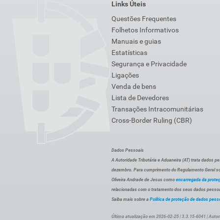
Links Úteis
Questões Frequentes
Folhetos Informativos
Manuais e guias
Estatísticas
Segurança e Privacidade
Ligações
Venda de bens
Lista de Devedores
Transações Intracomunitárias
Cross-Border Ruling (CBR)
Dados Pessoais
A Autoridade Tributária e Aduaneira (AT) trata dados p
dezembro. Para cumprimento do Regulamento Geral sob
Oliveira Andrade de Jesus como
encarregada da prote
relacionadas com o tratamento dos seus dados pessoai
Saiba mais sobre a
Política de proteção de dados pess
Última atualização em 2026-02-25 | 3.3.15-6041 | Autor