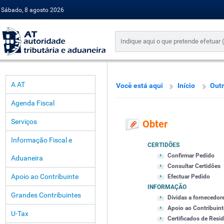
Sábado, 8 agosto 2026
A AT
Você está aqui
Início
Outr
Agenda Fiscal
Serviços
Obter
Informação Fiscal e
CERTIDÕES
Confirmar Pedido
Aduaneira
Consultar Certidões
Apoio ao Contribuinte
Efectuar Pedido
INFORMAÇÃO
Grandes Contribuintes
Dívidas a fornecedor
Apoio ao Contribuint
U-Tax
Certificados de Resid