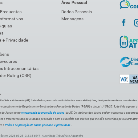
is
Área Pessoal
 Frequentes
Dados Pessoais
Informativos
Mensagens
 guias
as
 e Privacidade
 bens
Devedores
s Intracomunitárias
der Ruling (CBR)
s
ibutária e Aduaneira (AT) trata dados pessoais no âmbito das suas atribuições, designadamente as constantes do 
 cumprimento do Regulamento Geral sobre a Proteção de Dados (RGPD) e da Lei n.º 58/2019, de 8 de agosto, 
de de Jesus como
encarregada da proteção de dados
da AT. Os titulares dos dados podem contactar a encarreg
om o tratamento dos seus dados pessoais e com o exercício dos direitos que lhe são conferidos pelo RGPD atra
re a
Política de proteção de dados pessoais e privacidade
.
ção em 2026-02-25 | 3.3.15-6041 | Autoridade Tributária e Aduaneira