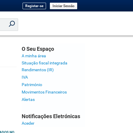
Registar-se
Iniciar Sessão
O Seu Espaço
A minha área
Situação fiscal integrada
Rendimentos (IR)
IVA
Património
Movimentos Financeiros
Alertas
Notificações Eletrónicas
Aceder
CADOS NO