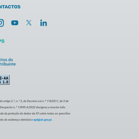
artigo 2.º, n.º 2, do Decreto-Lei n.º 118/2011, de 5 de
o Despacho n.º 13949-A/2022 designou a mestre Inês
ada da proteção de dados da AT sobre todas as questões
vés do endereço eletrónico
epd@at.gov.pt
.