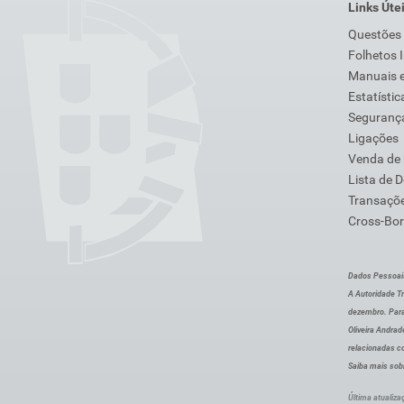
Links Úte
Questões
Folhetos 
Manuais e
Estatístic
Segurança
Ligações
Venda de
Lista de 
Transaçõe
Cross-Bor
Dados Pessoai
A Autoridade Tr
dezembro. Para
Oliveira Andra
relacionadas c
Saiba mais sob
Última atualiza