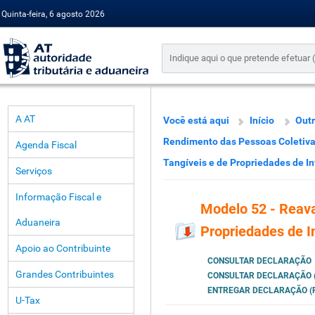
Quinta-feira, 6 agosto 2026
A AT
Você está aqui
Início
Outr
Rendimento das Pessoas Coletiv
Agenda Fiscal
Tangíveis e de Propriedades de I
Serviços
Informação Fiscal e
Modelo 52 - Reava
Aduaneira
Propriedades de I
Apoio ao Contribuinte
CONSULTAR DECLARAÇÃO
Grandes Contribuintes
CONSULTAR DECLARAÇÃO (
ENTREGAR DECLARAÇÃO (P
U-Tax