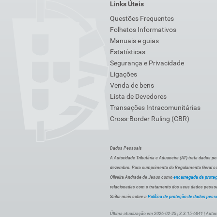
Links Úteis
Questões Frequentes
Folhetos Informativos
Manuais e guias
Estatísticas
Segurança e Privacidade
Ligações
Venda de bens
Lista de Devedores
Transações Intracomunitárias
Cross-Border Ruling (CBR)
Dados Pessoais
A Autoridade Tributária e Aduaneira (AT) trata dados p
dezembro. Para cumprimento do Regulamento Geral sob
Oliveira Andrade de Jesus como
encarregada da prote
relacionadas com o tratamento dos seus dados pessoai
Saiba mais sobre a
Política de proteção de dados pess
Última atualização em 2026-02-25 | 3.3.15-6041 | Autor