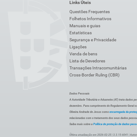
Links Úteis
Questões Frequentes
Folhetos Informativos
Manuais e guias
Estatísticas
Segurança e Privacidade
Ligações
Venda de bens
Lista de Devedores
Transações Intracomunitárias
Cross-Border Ruling (CBR)
Dados Pessoais
A Autoridade Tributária e Aduaneira (AT) trata dados p
dezembro. Para cumprimento do Regulamento Geral sob
Oliveira Andrade de Jesus como
encarregada da prote
relacionadas com o tratamento dos seus dados pessoai
Saiba mais sobre a
Política de proteção de dados pess
Última atualização em 2026-02-25 | 3.3.15-6041 | Autor