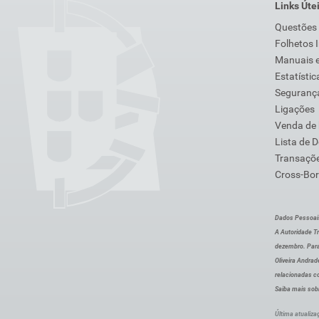
Links Úte
Questões
Folhetos 
Manuais e
Estatístic
Segurança
Ligações
Venda de
Lista de 
Transaçõe
Cross-Bor
Dados Pessoai
A Autoridade Tr
dezembro. Para
Oliveira Andra
relacionadas c
Saiba mais sob
Última atualiza