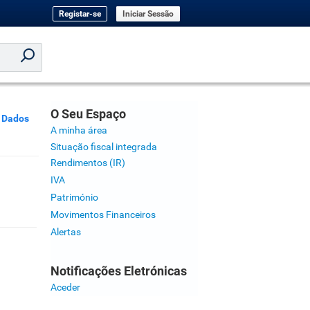
Registar-se
Iniciar Sessão
O Seu Espaço
Dados
A minha área
Situação fiscal integrada
Rendimentos (IR)
IVA
Património
Movimentos Financeiros
Alertas
Notificações Eletrónicas
Aceder