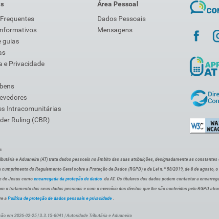
is
Área Pessoal
 Frequentes
Dados Pessoais
Informativos
Mensagens
 guias
as
 e Privacidade
 bens
Devedores
s Intracomunitárias
der Ruling (CBR)
s
ibutária e Aduaneira (AT) trata dados pessoais no âmbito das suas atribuições, designadamente as constantes do 
 cumprimento do Regulamento Geral sobre a Proteção de Dados (RGPD) e da Lei n.º 58/2019, de 8 de agosto, 
de de Jesus como
encarregada da proteção de dados
da AT. Os titulares dos dados podem contactar a encarreg
om o tratamento dos seus dados pessoais e com o exercício dos direitos que lhe são conferidos pelo RGPD atra
re a
Política de proteção de dados pessoais e privacidade
.
ção em 2026-02-25 | 3.3.15-6041 | Autoridade Tributária e Aduaneira