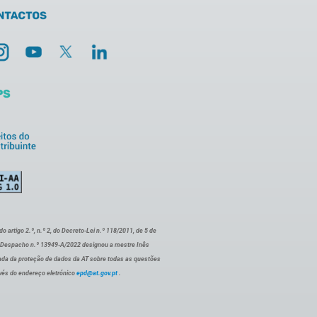
artigo 2.º, n.º 2, do Decreto-Lei n.º 118/2011, de 5 de
o Despacho n.º 13949-A/2022 designou a mestre Inês
ada da proteção de dados da AT sobre todas as questões
vés do endereço eletrónico
epd@at.gov.pt
.