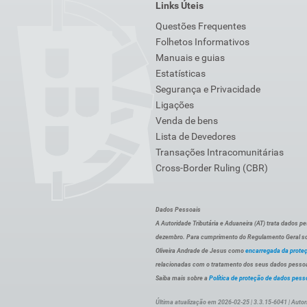
Links Úteis
Questões Frequentes
Folhetos Informativos
Manuais e guias
Estatísticas
Segurança e Privacidade
Ligações
Venda de bens
Lista de Devedores
Transações Intracomunitárias
Cross-Border Ruling (CBR)
Dados Pessoais
A Autoridade Tributária e Aduaneira (AT) trata dados p
dezembro. Para cumprimento do Regulamento Geral sob
Oliveira Andrade de Jesus como
encarregada da prote
relacionadas com o tratamento dos seus dados pessoai
Saiba mais sobre a
Política de proteção de dados pess
Última atualização em 2026-02-25 | 3.3.15-6041 | Autor