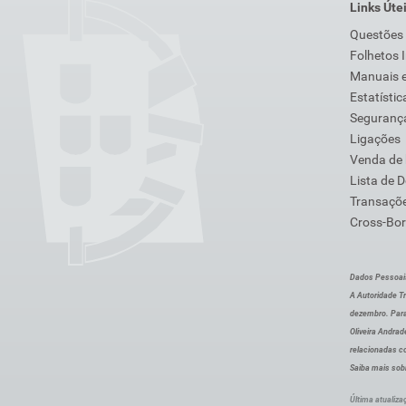
Links Úte
Questões
Folhetos 
Manuais e
Estatístic
Segurança
Ligações
Venda de
Lista de 
Transaçõe
Cross-Bor
Dados Pessoai
A Autoridade Tr
dezembro. Para
Oliveira Andra
relacionadas c
Saiba mais sob
Última atualiza