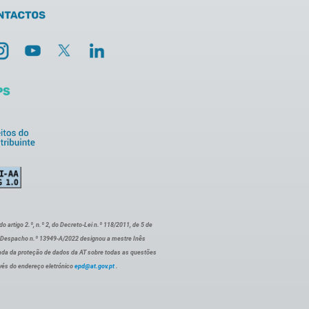
artigo 2.º, n.º 2, do Decreto-Lei n.º 118/2011, de 5 de
o Despacho n.º 13949-A/2022 designou a mestre Inês
ada da proteção de dados da AT sobre todas as questões
vés do endereço eletrónico
epd@at.gov.pt
.