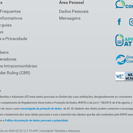
is
Área Pessoal
 Frequentes
Dados Pessoais
Informativos
Mensagens
 guias
as
 e Privacidade
 bens
Devedores
s Intracomunitárias
der Ruling (CBR)
s
ibutária e Aduaneira (AT) trata dados pessoais no âmbito das suas atribuições, designadamente as constantes do 
 cumprimento do Regulamento Geral sobre a Proteção de Dados (RGPD) e da Lei n.º 58/2019, de 8 de agosto, 
de de Jesus como
encarregada da proteção de dados
da AT. Os titulares dos dados podem contactar a encarreg
om o tratamento dos seus dados pessoais e com o exercício dos direitos que lhe são conferidos pelo RGPD atra
re a
Política de proteção de dados pessoais e privacidade
.
ção em 2026-02-25 | 3.3.15-6041 | Autoridade Tributária e Aduaneira