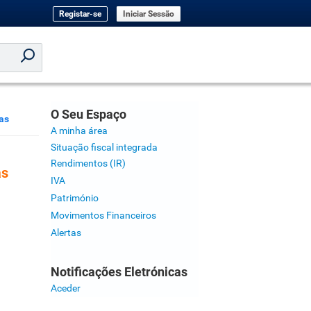
Registar-se
Iniciar Sessão
O Seu Espaço
as
A minha área
Situação fiscal integrada
Rendimentos (IR)
as
IVA
Património
Movimentos Financeiros
Alertas
Notificações Eletrónicas
Aceder