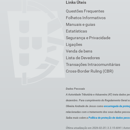
Links Úteis
Questões Frequentes
Folhetos Informativos
Manuais e guias
Estatísticas
Segurança e Privacidade
Ligações
Venda de bens
Lista de Devedores
Transações Intracomunitárias
Cross-Border Ruling (CBR)
Dados Pessoais
A Autoridade Tributária e Aduaneira (AT) trata dados p
dezembro. Para cumprimento do Regulamento Geral sob
Oliveira Andrade de Jesus como
encarregada da prote
relacionadas com o tratamento dos seus dados pessoai
Saiba mais sobre a
Política de proteção de dados pess
Última atualização em 2026-02-25 | 3.3.15-6041 | Autor