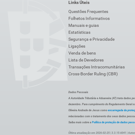
Links Úteis
Questões Frequentes
Folhetos Informativos
Manuais e guias
Estatísticas
Segurança e Privacidade
Ligações
Venda de bens
Lista de Devedores
Transações Intracomunitárias
Cross-Border Ruling (CBR)
Dados Pessoais
A Autoridade Tributária e Aduaneira (AT) trata dados p
dezembro. Para cumprimento do Regulamento Geral sob
Oliveira Andrade de Jesus como
encarregada da prote
relacionadas com o tratamento dos seus dados pessoai
Saiba mais sobre a
Política de proteção de dados pess
Última atualização em 2026-02-25 | 3.3.15-6041 | Autor