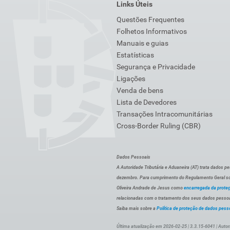
Links Úteis
Questões Frequentes
Folhetos Informativos
Manuais e guias
Estatísticas
Segurança e Privacidade
Ligações
Venda de bens
Lista de Devedores
Transações Intracomunitárias
Cross-Border Ruling (CBR)
Dados Pessoais
A Autoridade Tributária e Aduaneira (AT) trata dados p
dezembro. Para cumprimento do Regulamento Geral sob
Oliveira Andrade de Jesus como
encarregada da prote
relacionadas com o tratamento dos seus dados pessoai
Saiba mais sobre a
Política de proteção de dados pess
Última atualização em 2026-02-25 | 3.3.15-6041 | Autor