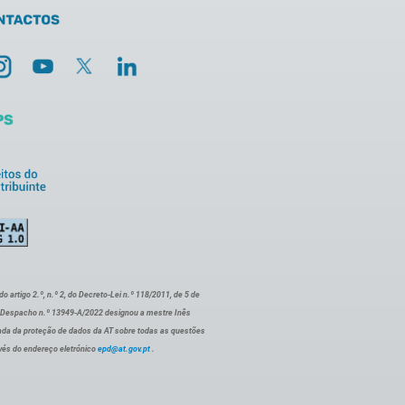
artigo 2.º, n.º 2, do Decreto-Lei n.º 118/2011, de 5 de
o Despacho n.º 13949-A/2022 designou a mestre Inês
ada da proteção de dados da AT sobre todas as questões
vés do endereço eletrónico
epd@at.gov.pt
.