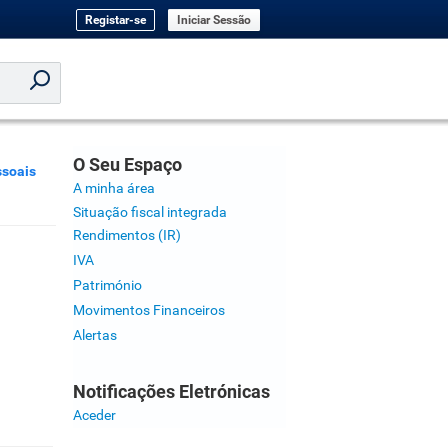
Registar-se
Iniciar Sessão
O Seu Espaço
soais
A minha área
Situação fiscal integrada
Rendimentos (IR)
IVA
Património
Movimentos Financeiros
Alertas
Notificações Eletrónicas
Aceder