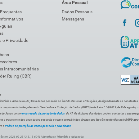
is
Área Pessoal
 Frequentes
Dados Pessoais
Informativos
Mensagens
 guias
as
 e Privacidade
 bens
Devedores
s Intracomunitárias
der Ruling (CBR)
s
ibutária e Aduaneira (AT) trata dados pessoais no âmbito das suas atribuições, designadamente as constantes do 
 cumprimento do Regulamento Geral sobre a Proteção de Dados (RGPD) e da Lei n.º 58/2019, de 8 de agosto, 
de de Jesus como
encarregada da proteção de dados
da AT. Os titulares dos dados podem contactar a encarreg
om o tratamento dos seus dados pessoais e com o exercício dos direitos que lhe são conferidos pelo RGPD atra
re a
Política de proteção de dados pessoais e privacidade
.
ção em 2026-02-25 | 3.3.15-6041 | Autoridade Tributária e Aduaneira