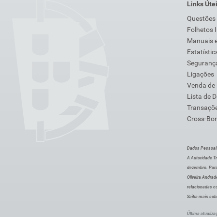
Links Úte
Questões
Folhetos 
Manuais e
Estatístic
Segurança
Ligações
Venda de
Lista de 
Transaçõe
Cross-Bor
Dados Pessoai
A Autoridade Tr
dezembro. Para
Oliveira Andra
relacionadas c
Saiba mais sob
Última atualiza