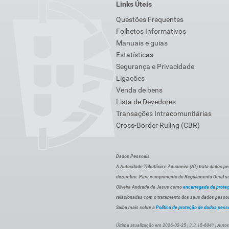
Links Úteis
Questões Frequentes
Folhetos Informativos
Manuais e guias
Estatísticas
Segurança e Privacidade
Ligações
Venda de bens
Lista de Devedores
Transações Intracomunitárias
Cross-Border Ruling (CBR)
Dados Pessoais
A Autoridade Tributária e Aduaneira (AT) trata dados p
dezembro. Para cumprimento do Regulamento Geral sob
Oliveira Andrade de Jesus como
encarregada da prote
relacionadas com o tratamento dos seus dados pessoai
Saiba mais sobre a
Política de proteção de dados pess
Última atualização em 2026-02-25 | 3.3.15-6041 | Autor