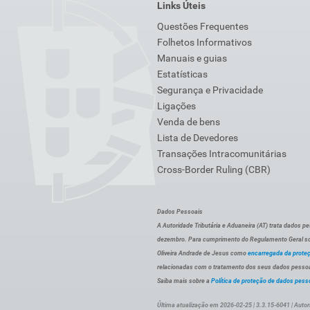
Links Úteis
Questões Frequentes
Folhetos Informativos
Manuais e guias
Estatísticas
Segurança e Privacidade
Ligações
Venda de bens
Lista de Devedores
Transações Intracomunitárias
Cross-Border Ruling (CBR)
Dados Pessoais
A Autoridade Tributária e Aduaneira (AT) trata dados p
dezembro. Para cumprimento do Regulamento Geral sob
Oliveira Andrade de Jesus como
encarregada da prote
relacionadas com o tratamento dos seus dados pessoai
Saiba mais sobre a
Política de proteção de dados pess
Última atualização em 2026-02-25 | 3.3.15-6041 | Autor