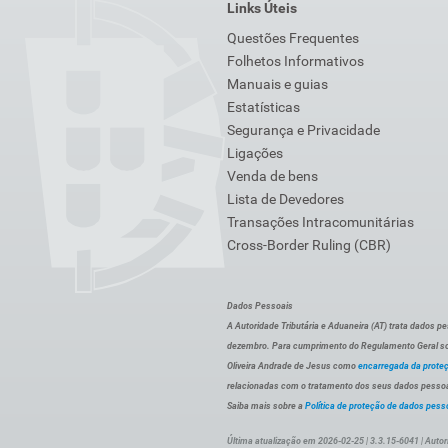
Links Úteis
Questões Frequentes
Folhetos Informativos
Manuais e guias
Estatísticas
Segurança e Privacidade
Ligações
Venda de bens
Lista de Devedores
Transações Intracomunitárias
Cross-Border Ruling (CBR)
Dados Pessoais
A Autoridade Tributária e Aduaneira (AT) trata dados p
dezembro. Para cumprimento do Regulamento Geral sob
Oliveira Andrade de Jesus como
encarregada da prote
relacionadas com o tratamento dos seus dados pessoai
Saiba mais sobre a
Política de proteção de dados pess
Última atualização em 2026-02-25 | 3.3.15-6041 | Autor