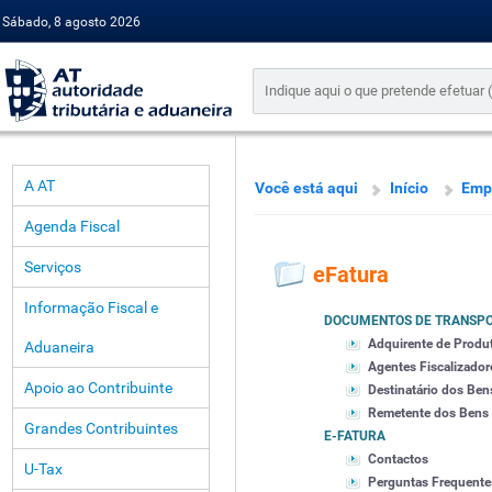
Sábado, 8 agosto 2026
A AT
Você está aqui
Início
Emp
Agenda Fiscal
Serviços
eFatura
Informação Fiscal e
DOCUMENTOS DE TRANSP
Adquirente de Produ
Aduaneira
Agentes Fiscalizador
Apoio ao Contribuinte
Destinatário dos Ben
Remetente dos Bens
Grandes Contribuintes
E-FATURA
Contactos
U-Tax
Perguntas Frequente