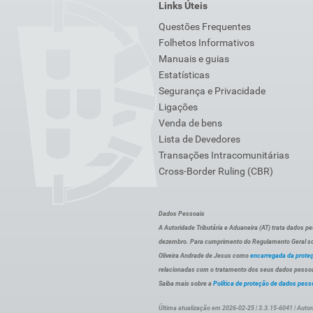
Links Úteis
Questões Frequentes
Folhetos Informativos
Manuais e guias
Estatísticas
Segurança e Privacidade
Ligações
Venda de bens
Lista de Devedores
Transações Intracomunitárias
Cross-Border Ruling (CBR)
Dados Pessoais
A Autoridade Tributária e Aduaneira (AT) trata dados p
dezembro. Para cumprimento do Regulamento Geral sob
Oliveira Andrade de Jesus como
encarregada da prote
relacionadas com o tratamento dos seus dados pessoai
Saiba mais sobre a
Política de proteção de dados pess
Última atualização em 2026-02-25 | 3.3.15-6041 | Autor