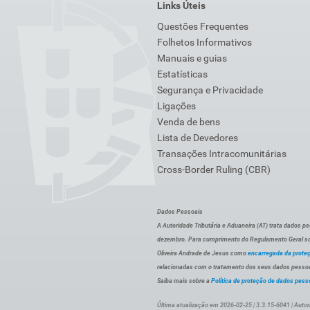
Links Úteis
Questões Frequentes
Folhetos Informativos
Manuais e guias
Estatísticas
Segurança e Privacidade
Ligações
Venda de bens
Lista de Devedores
Transações Intracomunitárias
Cross-Border Ruling (CBR)
Dados Pessoais
A Autoridade Tributária e Aduaneira (AT) trata dados p
dezembro. Para cumprimento do Regulamento Geral sob
Oliveira Andrade de Jesus como
encarregada da prote
relacionadas com o tratamento dos seus dados pessoai
Saiba mais sobre a
Política de proteção de dados pess
Última atualização em 2026-02-25 | 3.3.15-6041 | Autor