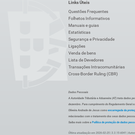
Links Úteis
Questões Frequentes
Folhetos Informativos
Manuais e guias
Estatísticas
Segurança e Privacidade
Ligações
Venda de bens
Lista de Devedores
Transações Intracomunitárias
Cross-Border Ruling (CBR)
Dados Pessoais
A Autoridade Tributária e Aduaneira (AT) trata dados p
dezembro. Para cumprimento do Regulamento Geral sob
Oliveira Andrade de Jesus como
encarregada da prote
relacionadas com o tratamento dos seus dados pessoai
Saiba mais sobre a
Política de proteção de dados pess
Última atualização em 2026-02-25 | 3.3.15-6041 | Autor