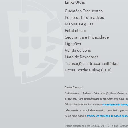
Links Úteis
Questões Frequentes
Folhetos Informativos
Manuais e guias
Estatísticas
Segurança e Privacidade
Ligações
Venda de bens
Lista de Devedores
Transações Intracomunitárias
Cross-Border Ruling (CBR)
Dados Pessoais
A Autoridade Tributária e Aduaneira (AT) trata dados p
dezembro. Para cumprimento do Regulamento Geral sob
Oliveira Andrade de Jesus como
encarregada da prote
relacionadas com o tratamento dos seus dados pessoai
Saiba mais sobre a
Política de proteção de dados pess
Última atualização em 2026-02-25 | 3.3.15-6041 | Autor