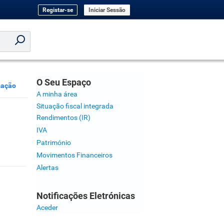
Registar-se
Iniciar Sessão
O Seu Espaço
mação
A minha área
Situação fiscal integrada
Rendimentos (IR)
IVA
Património
Movimentos Financeiros
Alertas
Notificações Eletrónicas
Aceder