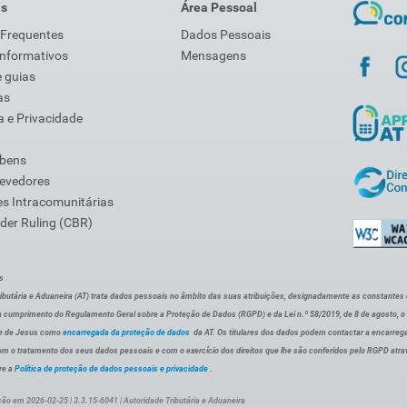
is
Área Pessoal
 Frequentes
Dados Pessoais
Informativos
Mensagens
 guias
as
 e Privacidade
 bens
Devedores
s Intracomunitárias
der Ruling (CBR)
s
ibutária e Aduaneira (AT) trata dados pessoais no âmbito das suas atribuições, designadamente as constantes do 
 cumprimento do Regulamento Geral sobre a Proteção de Dados (RGPD) e da Lei n.º 58/2019, de 8 de agosto, 
de de Jesus como
encarregada da proteção de dados
da AT. Os titulares dos dados podem contactar a encarreg
om o tratamento dos seus dados pessoais e com o exercício dos direitos que lhe são conferidos pelo RGPD atra
re a
Política de proteção de dados pessoais e privacidade
.
ção em 2026-02-25 | 3.3.15-6041 | Autoridade Tributária e Aduaneira