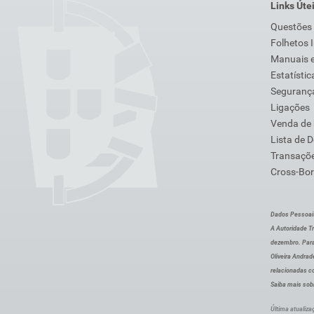
Links Úte
Questões
Folhetos 
Manuais e
Estatístic
Segurança
Ligações
Venda de
Lista de 
Transaçõe
Cross-Bor
Dados Pessoai
A Autoridade Tr
dezembro. Para
Oliveira Andra
relacionadas c
Saiba mais sob
Última atualiza