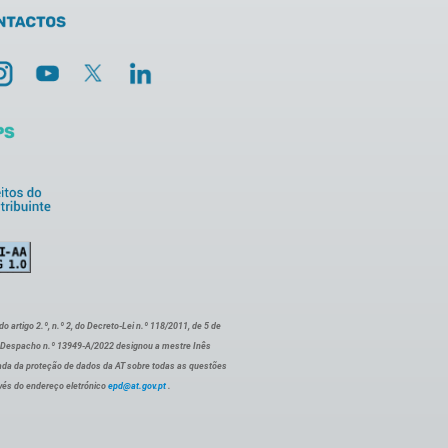
artigo 2.º, n.º 2, do Decreto-Lei n.º 118/2011, de 5 de
o Despacho n.º 13949-A/2022 designou a mestre Inês
ada da proteção de dados da AT sobre todas as questões
vés do endereço eletrónico
epd@at.gov.pt
.