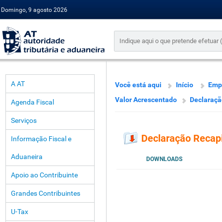
Domingo, 9 agosto 2026
A AT
Você está aqui
Início
Emp
Valor Acrescentado
Declaraçã
Agenda Fiscal
Serviços
Declaração Recapi
Informação Fiscal e
Aduaneira
DOWNLOADS
Apoio ao Contribuinte
Grandes Contribuintes
U-Tax