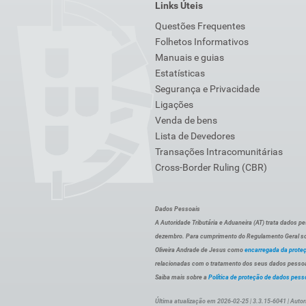
Links Úteis
Questões Frequentes
Folhetos Informativos
Manuais e guias
Estatísticas
Segurança e Privacidade
Ligações
Venda de bens
Lista de Devedores
Transações Intracomunitárias
Cross-Border Ruling (CBR)
Dados Pessoais
A Autoridade Tributária e Aduaneira (AT) trata dados p
dezembro. Para cumprimento do Regulamento Geral sob
Oliveira Andrade de Jesus como
encarregada da prote
relacionadas com o tratamento dos seus dados pessoai
Saiba mais sobre a
Política de proteção de dados pess
Última atualização em 2026-02-25 | 3.3.15-6041 | Autor