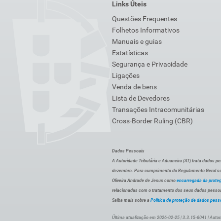
Links Úteis
Questões Frequentes
Folhetos Informativos
Manuais e guias
Estatísticas
Segurança e Privacidade
Ligações
Venda de bens
Lista de Devedores
Transações Intracomunitárias
Cross-Border Ruling (CBR)
Dados Pessoais
A Autoridade Tributária e Aduaneira (AT) trata dados p
dezembro. Para cumprimento do Regulamento Geral sob
Oliveira Andrade de Jesus como
encarregada da prote
relacionadas com o tratamento dos seus dados pessoai
Saiba mais sobre a
Política de proteção de dados pess
Última atualização em 2026-02-25 | 3.3.15-6041 | Autor