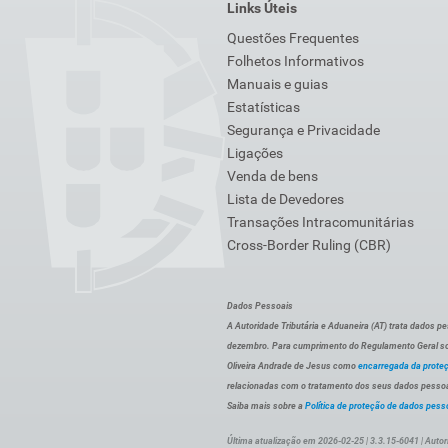
Links Úteis
Questões Frequentes
Folhetos Informativos
Manuais e guias
Estatísticas
Segurança e Privacidade
Ligações
Venda de bens
Lista de Devedores
Transações Intracomunitárias
Cross-Border Ruling (CBR)
Dados Pessoais
A Autoridade Tributária e Aduaneira (AT) trata dados p
dezembro. Para cumprimento do Regulamento Geral sob
Oliveira Andrade de Jesus como
encarregada da prote
relacionadas com o tratamento dos seus dados pessoai
Saiba mais sobre a
Política de proteção de dados pess
Última atualização em 2026-02-25 | 3.3.15-6041 | Autor