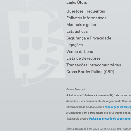
Links Úteis
Questões Frequentes
Folhetos Informativos
Manuais e guias
Estatísticas
Segurança e Privacidade
Ligações
Venda de bens
Lista de Devedores
Transações Intracomunitárias
Cross-Border Ruling (CBR)
Dados Pessoais
A Autoridade Tributária e Aduaneira (AT) trata dados p
dezembro. Para cumprimento do Regulamento Geral sob
Oliveira Andrade de Jesus como
encarregada da prote
relacionadas com o tratamento dos seus dados pessoai
Saiba mais sobre a
Política de proteção de dados pess
Última atualização em 2026-02-25 | 3.3.15-6041 | Autor