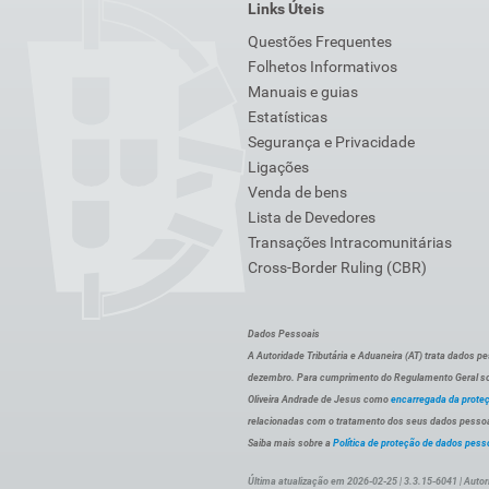
Links Úteis
Questões Frequentes
Folhetos Informativos
Manuais e guias
Estatísticas
Segurança e Privacidade
Ligações
Venda de bens
Lista de Devedores
Transações Intracomunitárias
Cross-Border Ruling (CBR)
Dados Pessoais
A Autoridade Tributária e Aduaneira (AT) trata dados p
dezembro. Para cumprimento do Regulamento Geral sob
Oliveira Andrade de Jesus como
encarregada da prote
relacionadas com o tratamento dos seus dados pessoai
Saiba mais sobre a
Política de proteção de dados pess
Última atualização em 2026-02-25 | 3.3.15-6041 | Autor