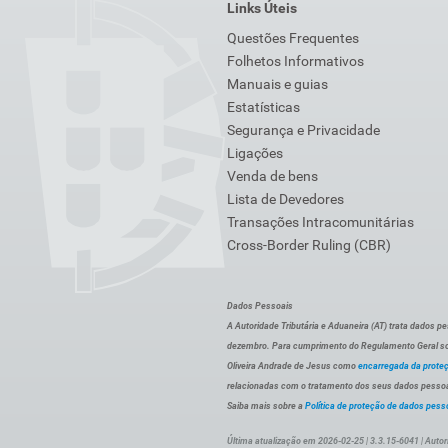
Links Úteis
Questões Frequentes
Folhetos Informativos
Manuais e guias
Estatísticas
Segurança e Privacidade
Ligações
Venda de bens
Lista de Devedores
Transações Intracomunitárias
Cross-Border Ruling (CBR)
Dados Pessoais
A Autoridade Tributária e Aduaneira (AT) trata dados p
dezembro. Para cumprimento do Regulamento Geral sob
Oliveira Andrade de Jesus como
encarregada da prote
relacionadas com o tratamento dos seus dados pessoai
Saiba mais sobre a
Política de proteção de dados pess
Última atualização em 2026-02-25 | 3.3.15-6041 | Autor