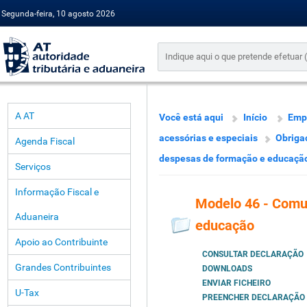
Segunda-feira, 10 agosto 2026
A AT
Você está aqui
Início
Emp
acessórias e especiais
Obriga
Agenda Fiscal
despesas de formação e educaçã
Serviços
Informação Fiscal e
Modelo 46 - Comu
Aduaneira
educação
Apoio ao Contribuinte
CONSULTAR DECLARAÇÃO
Grandes Contribuintes
DOWNLOADS
ENVIAR FICHEIRO
U-Tax
PREENCHER DECLARAÇÃO