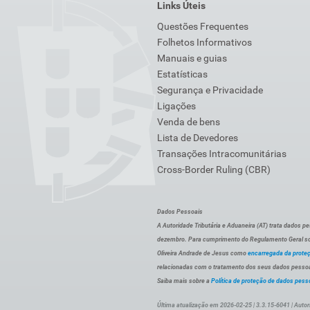
Links Úteis
Questões Frequentes
Folhetos Informativos
Manuais e guias
Estatísticas
Segurança e Privacidade
Ligações
Venda de bens
Lista de Devedores
Transações Intracomunitárias
Cross-Border Ruling (CBR)
Dados Pessoais
A Autoridade Tributária e Aduaneira (AT) trata dados p
dezembro. Para cumprimento do Regulamento Geral sob
Oliveira Andrade de Jesus como
encarregada da prote
relacionadas com o tratamento dos seus dados pessoai
Saiba mais sobre a
Política de proteção de dados pess
Última atualização em 2026-02-25 | 3.3.15-6041 | Autor