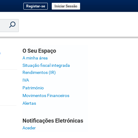
Registar-se
Iniciar Sessão
O Seu Espaço
a
A minha área
Situação fiscal integrada
Rendimentos (IR)
IVA
Património
Movimentos Financeiros
Alertas
Notificações Eletrónicas
Aceder