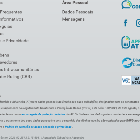
is
Área Pessoal
 Frequentes
Dados Pessoais
Informativos
Mensagens
 guias
as
 e Privacidade
 bens
Devedores
s Intracomunitárias
der Ruling (CBR)
s
ibutária e Aduaneira (AT) trata dados pessoais no âmbito das suas atribuições, designadamente as constantes do 
 cumprimento do Regulamento Geral sobre a Proteção de Dados (RGPD) e da Lei n.º 58/2019, de 8 de agosto, 
de de Jesus como
encarregada da proteção de dados
da AT. Os titulares dos dados podem contactar a encarreg
om o tratamento dos seus dados pessoais e com o exercício dos direitos que lhe são conferidos pelo RGPD atra
re a
Política de proteção de dados pessoais e privacidade
.
ção em 2026-02-25 | 3.3.15-6041 | Autoridade Tributária e Aduaneira