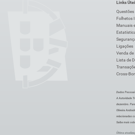
Links Úte
Questões
Folhetos 
Manuais e
Estatístic
Segurança
Ligações
Venda de
Lista de 
Transaçõe
Cross-Bor
Dados Pessoai
A Autoridade Tr
dezembro. Para
Oliveira Andra
relacionadas c
Saiba mais sob
Última atualiza