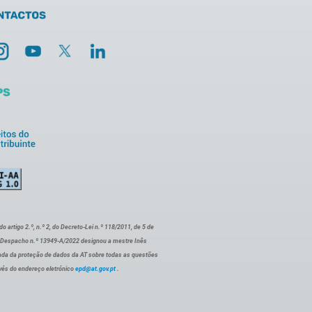
artigo 2.º, n.º 2, do Decreto-Lei n.º 118/2011, de 5 de
o Despacho n.º 13949-A/2022 designou a mestre Inês
ada da proteção de dados da AT sobre todas as questões
vés do endereço eletrónico
epd@at.gov.pt
.