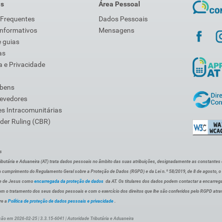
is
Área Pessoal
 Frequentes
Dados Pessoais
Informativos
Mensagens
 guias
as
 e Privacidade
 bens
Devedores
s Intracomunitárias
der Ruling (CBR)
s
ibutária e Aduaneira (AT) trata dados pessoais no âmbito das suas atribuições, designadamente as constantes do 
 cumprimento do Regulamento Geral sobre a Proteção de Dados (RGPD) e da Lei n.º 58/2019, de 8 de agosto, 
de de Jesus como
encarregada da proteção de dados
da AT. Os titulares dos dados podem contactar a encarreg
om o tratamento dos seus dados pessoais e com o exercício dos direitos que lhe são conferidos pelo RGPD atra
re a
Política de proteção de dados pessoais e privacidade
.
ção em 2026-02-25 | 3.3.15-6041 | Autoridade Tributária e Aduaneira