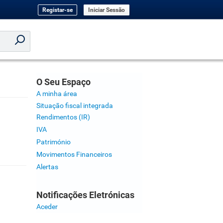
Registar-se
Iniciar Sessão
O Seu Espaço
A minha área
Situação fiscal integrada
Rendimentos (IR)
IVA
Património
Movimentos Financeiros
Alertas
Notificações Eletrónicas
Aceder