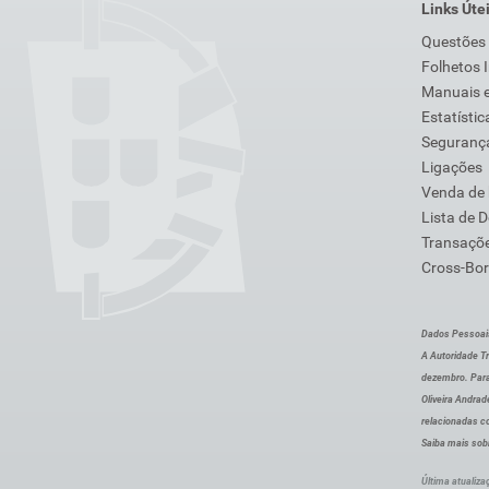
Links Úte
Questões
Folhetos 
Manuais e
Estatístic
Segurança
Ligações
Venda de
Lista de 
Transaçõe
Cross-Bor
Dados Pessoai
A Autoridade Tr
dezembro. Para
Oliveira Andra
relacionadas c
Saiba mais sob
Última atualiza