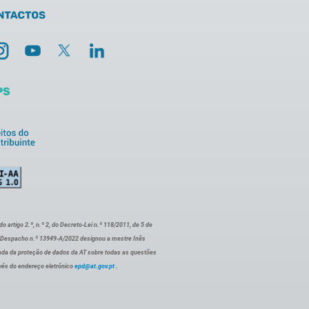
artigo 2.º, n.º 2, do Decreto-Lei n.º 118/2011, de 5 de
o Despacho n.º 13949-A/2022 designou a mestre Inês
ada da proteção de dados da AT sobre todas as questões
vés do endereço eletrónico
epd@at.gov.pt
.