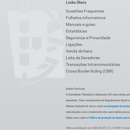
Links Úteis
Questões Frequentes
Folhetos Informativos
Manuais e guias
Estatísticas
Segurança e Privacidade
Ligações
Venda de bens
Lista de Devedores
Transações Intracomunitárias
Cross-Border Ruling (CBR)
Dados Pessoais
A Autoridade Tributária e Aduaneira (AT) trata dados p
dezembro. Para cumprimento do Regulamento Geral sob
Oliveira Andrade de Jesus como
encarregada da prote
relacionadas com o tratamento dos seus dados pessoai
Saiba mais sobre a
Política de proteção de dados pess
Última atualização em 2026-02-25 | 3.3.15-6041 | Autor