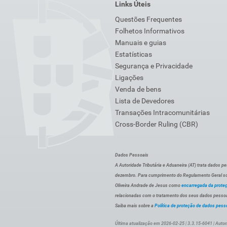
Links Úteis
Questões Frequentes
Folhetos Informativos
Manuais e guias
Estatísticas
Segurança e Privacidade
Ligações
Venda de bens
Lista de Devedores
Transações Intracomunitárias
Cross-Border Ruling (CBR)
Dados Pessoais
A Autoridade Tributária e Aduaneira (AT) trata dados p
dezembro. Para cumprimento do Regulamento Geral sob
Oliveira Andrade de Jesus como
encarregada da prote
relacionadas com o tratamento dos seus dados pessoai
Saiba mais sobre a
Política de proteção de dados pess
Última atualização em 2026-02-25 | 3.3.15-6041 | Autor